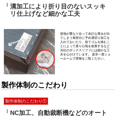
溝加工により折り目のないスッキ
リ仕上げなど細かな工夫
張地が重なり合って余計な厚みが出
てしまう角部分に予め溝切り加工を
入れておいたり、捨てゴムを挟むこ
とによって座り心地を改善するなど
当社のボックスソファには細かな工
夫を心がけています。 是非一度ショ
ールームで実物をご覧ください。
製作体制のこだわり
製作体制のこだわり①
NC加工、自動裁断機などのオート