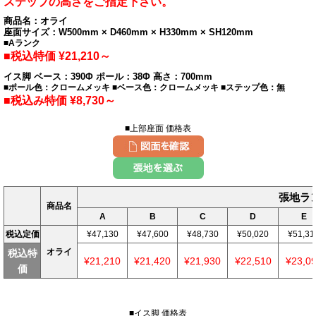
ステップの高さをご指定下さい。
商品名：オライ
座面サイズ：W500mm × D460mm × H330mm × SH120mm
■Aランク
■税込特価 ¥21,210～
イス脚 ベース：390Φ ポール：38Φ 高さ：700mm
■ポール色：クロームメッキ ■ベース色：クロームメッキ ■ステップ色：無
■税込み特価 ¥8,730～
■上部座面 価格表
張地ラ
商品名
A
B
C
D
E
税込定価
¥47,130
¥47,600
¥48,730
¥50,020
¥51,31
オライ
税込特
¥21,210
¥21,420
¥21,930
¥22,510
¥23,0
価
■イス脚 価格表