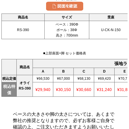
商品名
サイズ
受座
ベース：390Φ
RS-390
ポール：38Φ
U-CK-N-150
高さ：700mm
■上部座面+脚 セット価格表
張地ラ
商品名
A
B
C
D
E
税込定価
¥66,530
¥67,000
¥68,130
¥69,420
¥70,7
オライ
税込特
RS-390
¥29,940
¥30,150
¥30,660
¥31,240
¥31,8
価
ベースの大きさや脚の太さについては、あくまで
弊社の推奨となりますので、必ずお客様ご自身で
確認の上、ご注文いただきますようお願いいたし