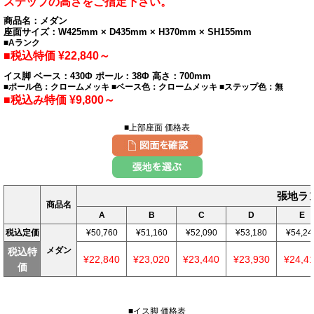
ステップの高さをご指定下さい。
商品名：メダン
座面サイズ：W425mm × D435mm × H370mm × SH155mm
■Aランク
■税込特価 ¥22,840～
イス脚 ベース：430Φ ポール：38Φ 高さ：700mm
■ポール色：クロームメッキ ■ベース色：クロームメッキ ■ステップ色：無
■税込み特価 ¥9,800～
■上部座面 価格表
張地ラ
商品名
A
B
C
D
E
税込定価
¥50,760
¥51,160
¥52,090
¥53,180
¥54,24
メダン
税込特
¥22,840
¥23,020
¥23,440
¥23,930
¥24,4
価
■イス脚 価格表