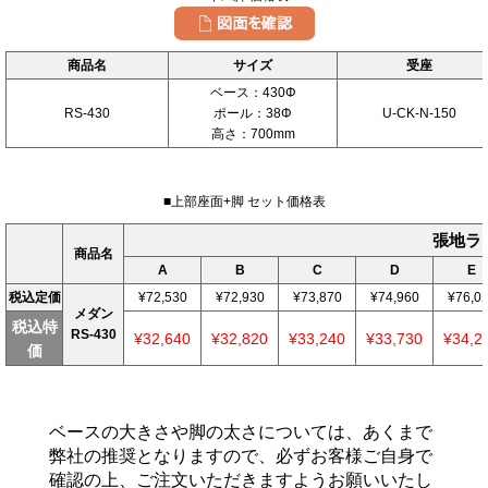
商品名
サイズ
受座
ベース：430Φ
RS-430
ポール：38Φ
U-CK-N-150
高さ：700mm
■上部座面+脚 セット価格表
張地ラ
商品名
A
B
C
D
E
税込定価
¥72,530
¥72,930
¥73,870
¥74,960
¥76,0
メダン
税込特
RS-430
¥32,640
¥32,820
¥33,240
¥33,730
¥34,2
価
ベースの大きさや脚の太さについては、あくまで
弊社の推奨となりますので、必ずお客様ご自身で
確認の上、ご注文いただきますようお願いいたし