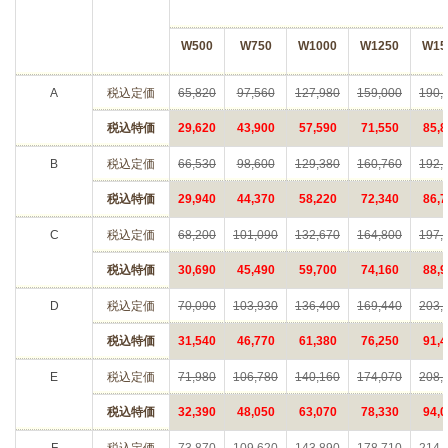
W500
W750
W1000
W1250
W15
A
税込定価
65,820
97,560
127,980
159,000
190,
税込特価
29,620
43,900
57,590
71,550
85,8
B
税込定価
66,530
98,600
129,380
160,760
192,
税込特価
29,940
44,370
58,220
72,340
86,7
C
税込定価
68,200
101,090
132,670
164,800
197,
税込特価
30,690
45,490
59,700
74,160
88,9
D
税込定価
70,090
103,930
136,400
169,440
203,
税込特価
31,540
46,770
61,380
76,250
91,4
E
税込定価
71,980
106,780
140,160
174,070
208,
税込特価
32,390
48,050
63,070
78,330
94,0