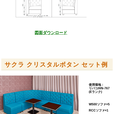
図面ダウンロード
サクラ クリスタルボタン セット例
使用張地：
リバコ/HN-767
(Eランク)
W500ソファ×5
RCCソファ×1