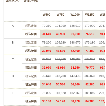
張地ランク
定価／特価
W500
W750
W1000
W1250
W15
A
税込定価
70,310
104,290
136,910
170,020
204,
税込特価
31,640
46,930
61,610
76,510
91,8
B
税込定価
71,200
105,620
138,670
172,180
206,
税込特価
32,040
47,530
62,400
77,480
92,9
C
税込定価
73,270
108,730
142,780
177,270
212,
税込特価
32,970
48,930
64,250
79,770
95,7
D
税込定価
75,640
112,290
147,470
183,070
219,
税込特価
34,040
50,530
66,360
82,380
98,8
E
税込定価
78,000
115,820
152,160
188,840
226,
税込特価
35,100
52,120
68,470
84,980
102,