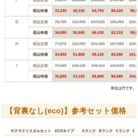
F
税込定価
73,870
109,620
143,890
178,710
214,
税込特価
33,240
49,330
64,750
80,420
96,5
G
税込定価
75,760
112,440
147,620
183,360
220,
税込特価
34,090
50,600
66,430
82,510
99,0
H
税込定価
77,670
115,290
151,380
187,980
225,
税込特価
34,950
51,880
68,120
84,590
101,
I
税込定価
79,560
118,130
155,110
192,620
231,
税込特価
35,800
53,160
69,800
86,680
104,
単位は円です。
【背裏なし(eco)】参考セット価格