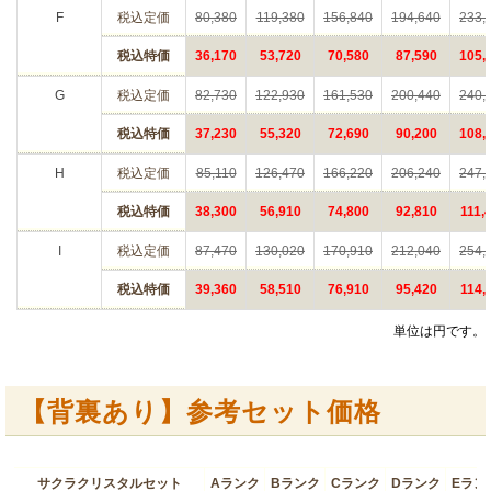
F
税込定価
80,380
119,380
156,840
194,640
233,
税込特価
36,170
53,720
70,580
87,590
105,
G
税込定価
82,730
122,930
161,530
200,440
240,
税込特価
37,230
55,320
72,690
90,200
108,
H
税込定価
85,110
126,470
166,220
206,240
247,
税込特価
38,300
56,910
74,800
92,810
111,
I
税込定価
87,470
130,020
170,910
212,040
254,
税込特価
39,360
58,510
76,910
95,420
114,
単位は円です。
【背裏あり】参考セット価格