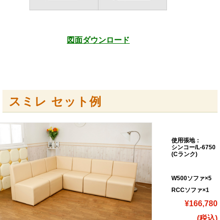
図面ダウンロード
スミレ セット例
使用張地：
シンコー/L-6750
(Cランク)
W500ソファ×5
RCCソファ×1
¥166,780
(税込)