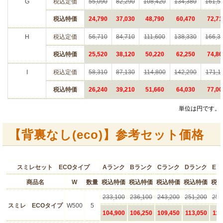
G
税込定価
55,090
82,290
108,420
134,380
161,5
税込特価
24,790
37,030
48,790
60,470
72,71
H
税込定価
56,710
84,710
111,600
138,330
166,3
税込特価
25,520
38,120
50,220
62,250
74,86
I
税込定価
58,310
87,130
114,800
142,290
171,1
税込特価
26,240
39,210
51,660
64,030
77,00
単位は円です。
【背裏なし(eco)】参考セット価格