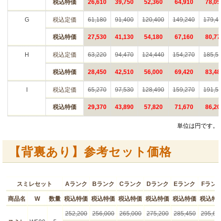
税込特価
26,610
39,750
52,360
64,910
78,05
G
税込定価
61,180
91,400
120,400
149,240
179,4
税込特価
27,530
41,130
54,180
67,160
80,77
H
税込定価
63,220
94,470
124,440
154,270
185,5
税込特価
28,450
42,510
56,000
69,420
83,48
I
税込定価
65,270
97,530
128,490
159,270
191,5
税込特価
29,370
43,890
57,820
71,670
86,20
単位は円です。
【背裏あり】参考セット価格