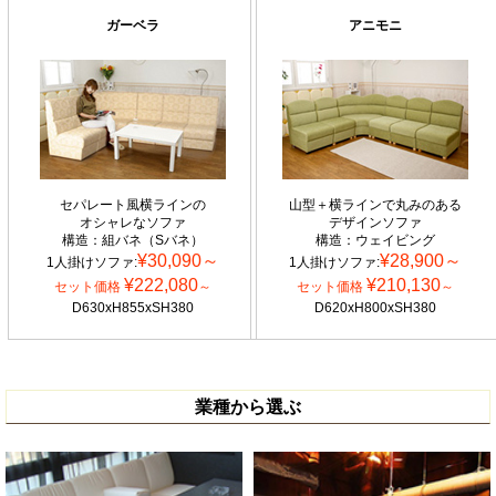
ガーベラ
アニモニ
セパレート風横ラインの
山型＋横ラインで丸みのある
オシャレなソファ
デザインソファ
構造：組バネ（Sバネ）
構造：ウェイビング
¥30,090～
¥28,900～
1人掛けソファ:
1人掛けソファ:
¥222,080
¥210,130
セット価格
～
セット価格
～
D630xH855xSH380
D620xH800xSH380
業種から選ぶ