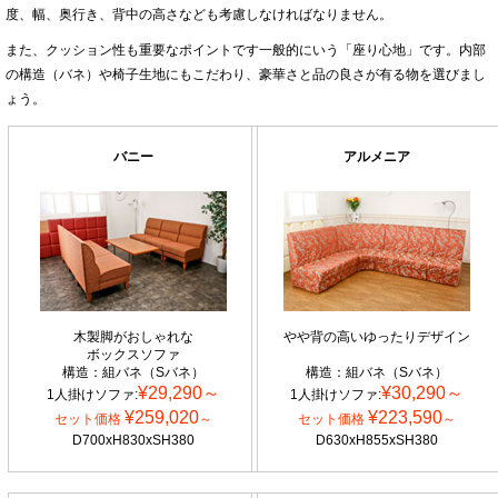
度、幅、奥行き、背中の高さなども考慮しなければなりません。
また、クッション性も重要なポイントです一般的にいう「座り心地」です。内部
の構造（バネ）や椅子生地にもこだわり、豪華さと品の良さが有る物を選びまし
ょう。
バニー
アルメニア
木製脚がおしゃれな
やや背の高いゆったりデザイン
ボックスソファ
構造：組バネ（Sバネ）
構造：組バネ（Sバネ）
¥29,290～
¥30,290～
1人掛けソファ:
1人掛けソファ:
¥259,020
¥223,590
セット価格
～
セット価格
～
D700xH830xSH380
D630xH855xSH380